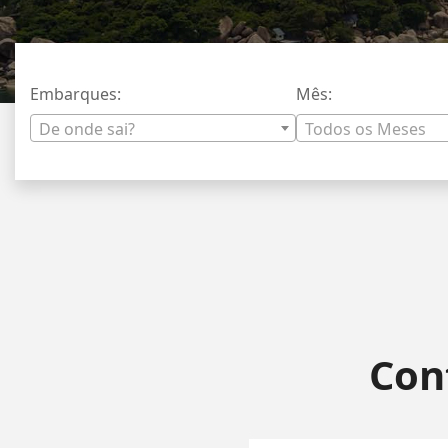
Embarques:
Mês:
De onde sai?
Todos os Meses
Con