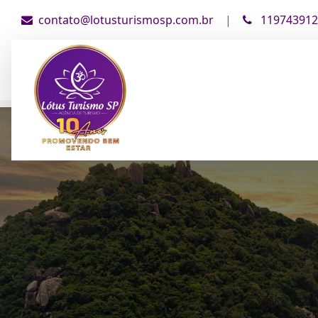
contato@lotusturismosp.com.br
|
119743912